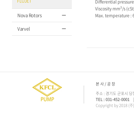
FLOJET
Differential pressure
Viscosity mm²/s (cSt
Nova Rotors
Max. temperature :
Varvel
본 사 / 공 장
주소 : 경기도 군포시 당
TEL : 031-452-0001
| 
Copyright by 2018 (